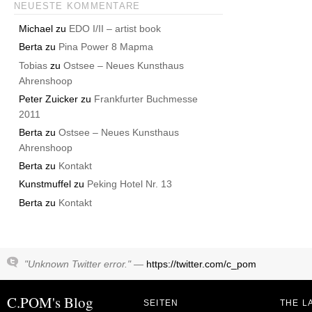
NEUESTE KOMMENTARE
Michael
zu
EDO I/II – artist book
Berta
zu
Pina Power 8 Mapma
Tobias
zu
Ostsee – Neues Kunsthaus
Ahrenshoop
Peter Zuicker
zu
Frankfurter Buchmesse
2011
Berta
zu
Ostsee – Neues Kunsthaus
Ahrenshoop
Berta
zu
Kontakt
Kunstmuffel
zu
Peking Hotel Nr. 13
Berta
zu
Kontakt
"Unknown Twitter error." —
https://twitter.com/c_pom
C.POM's Blog
SEITEN
THE L