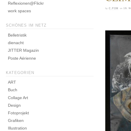
Reflexionen@Flickr
by
C.POM
on
19. 
work spaces
SCHÖNES IM NETZ
Belletristik
dienacht
JITTER Magazin
Poste Aérienne
KATEGORIEN
ART
Buch
Collage Art
Design
Fotoprojekt
Grafiken
Illustration