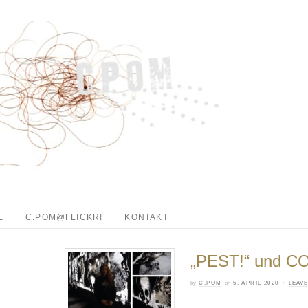
E
C.POM@FLICKR!
KONTAKT
„PEST!“ und C
·
by
C.POM
on
5. APRIL 2020
LEAV