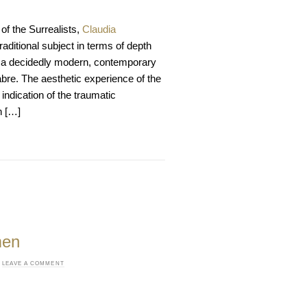
of the Surrealists,
Claudia
raditional subject in terms of depth
 a decidedly modern, contemporary
bre. The aesthetic experience of the
indication of the traumatic
h […]
men
·
LEAVE A COMMENT