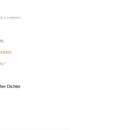
AVE A COMMENT
ht.
stützt,
h.“
cher Dichter