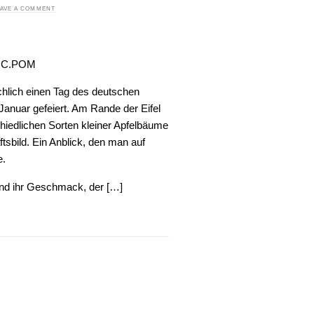
EAVE A COMMENT
 C.POM
chlich einen Tag des deutschen
Januar gefeiert. Am Rande der Eifel
chiedlichen Sorten kleiner Apfelbäume
sbild. Ein Anblick, den man auf
e.
 und ihr Geschmack, der […]