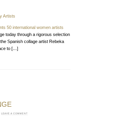
 Artists
s 50 international women artists
lage today through a rigorous selection
 the Spanish collage artist Rebeka
ace to […]
NGE
·
LEAVE A COMMENT