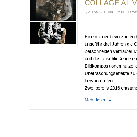
COLLAGE ALI
·
by
C.POM
on
3. APRIL 2018
LEAV
Eine meiner bevorzugten bi
ungefähr drei Jahren die 
Zerschneiden vertrauter 
und das anschließende e
Bildkompositionen nutze 
Überraschungseffekte zu er
hervorzurufen.
Zwei bereits 2016 entsta
Mehr lesen
→