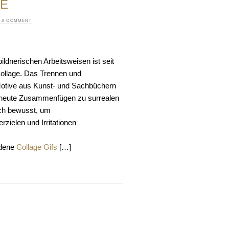
VE
E A COMMENT
ldnerischen Arbeitsweisen ist seit
Collage. Das Trennen und
Motive aus Kunst- und Sachbüchern
rneute Zusammenfügen zu surrealen
ich bewusst, um
zielen und Irritationen
ndene
Collage Gifs
[…]