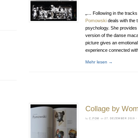
„… Following in the tracks 
Pomowski
deals with the t
psychology. She provides
version of the danse maca
picture gives an emotional 
experience connected wit
Mehr lesen
→
Collage by Wo
by
C.POM
on
27. DEZEMBER 2019