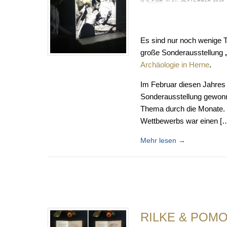
by
C.POM
on
17. SEPTEMBER 2019
Es sind nur noch wenige T
große Sonderausstellung 
Archäologie in Herne
.
Im Februar diesen Jahres
Sonderausstellung gewonn
Thema durch die Monate. 
Wettbewerbs war einen [
Mehr lesen
→
RILKE & POM