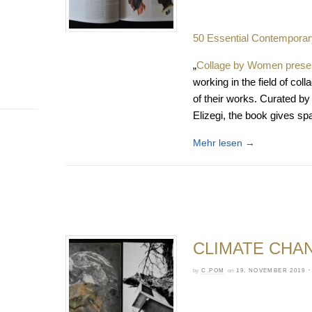
50 Essential Contemporary
„
Collage by Women present
working in the field of col
of their works. Curated by
Elizegi, the book gives sp
Mehr lesen
→
CLIMATE CHA
by
C.POM
on
19. NOVEMBER 2019