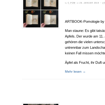
·
by
C.POM
on
28. JANUAR 2019
L
ARTBOOK-Pomologie by
Man staune: Es gibt tatsä
Apfels. Der wurde am 11. 
gehören die vielen unters
untrennbar zum Landschaft
keinen Fall missen möcht
Äpfel als Frucht, ihr Duft
Mehr lesen
→