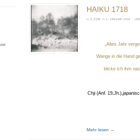
HAIKU 1718
·
by
C.POM
on
1. JANUAR 2018
LE
„Altes Jahr verge
sse
Wange in die Hand ge
blicke ich ihm nac
Chji (Anf. 19.Jh.),japanis
Mehr lesen
→