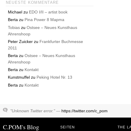
NEUESTE KOMMENTARE
Michael
zu
EDO I/II – artist book
Berta
zu
Pina Power 8 Mapma
Tobias
zu
Ostsee – Neues Kunsthaus
Ahrenshoop
Peter Zuicker
zu
Frankfurter Buchmesse
2011
Berta
zu
Ostsee – Neues Kunsthaus
Ahrenshoop
Berta
zu
Kontakt
Kunstmuffel
zu
Peking Hotel Nr. 13
Berta
zu
Kontakt
"Unknown Twitter error." —
https://twitter.com/c_pom
C.POM's Blog
SEITEN
THE L