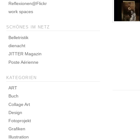
Reflexionen@Flickr
work spaces
SCHÖNES IM NETZ
Belletristik
dienacht
JITTER Magazin
Poste Aérienne
KATEGORIEN
ART
Buch
Collage Art
Design
Fotoprojekt
Grafiken
Illustration