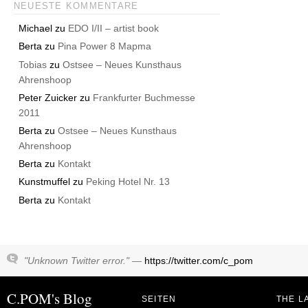
NEUESTE KOMMENTARE
Michael
zu
EDO I/II – artist book
Berta
zu
Pina Power 8 Mapma
Tobias
zu
Ostsee – Neues Kunsthaus
Ahrenshoop
Peter Zuicker
zu
Frankfurter Buchmesse
2011
Berta
zu
Ostsee – Neues Kunsthaus
Ahrenshoop
Berta
zu
Kontakt
Kunstmuffel
zu
Peking Hotel Nr. 13
Berta
zu
Kontakt
"Unknown Twitter error." —
https://twitter.com/c_pom
C.POM's Blog
SEITEN
THE L