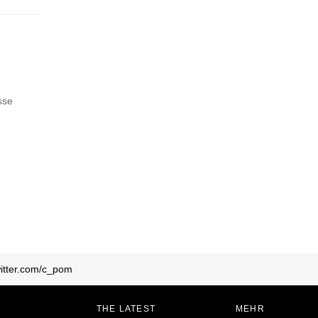
sse
twitter.com/c_pom
THE LATEST
MEHR