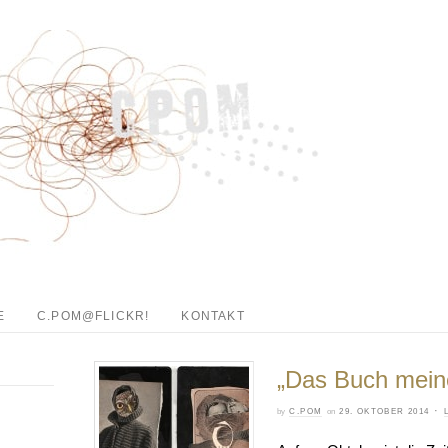
E
C.POM@FLICKR!
KONTAKT
„Das Buch meine
·
by
C.POM
on
29. OKTOBER 2014