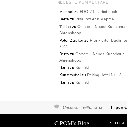
NEUESTE KOMMENTARE
Michael
zu
EDO I/II – artist book
Berta
zu
Pina Power 8 Mapma
Tobias
zu
Ostsee – Neues Kunsthaus
Ahrenshoop
Peter Zuicker
zu
Frankfurter Buchme
2011
Berta
zu
Ostsee – Neues Kunsthaus
Ahrenshoop
Berta
zu
Kontakt
Kunstmuffel
zu
Peking Hotel Nr. 13
Berta
zu
Kontakt
"Unknown Twitter error." —
https://
C.POM's Blog
SEITEN