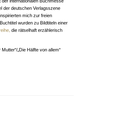
it der internationalen Buchmesse
tel der deutschen Verlagsszene
spirierten mich zur freien
Buchtitel wurden zu Bildtiteln einer
eihe,
die rätselhaft erzählerisch
r Mutter“/„Die Hälfte von allem“