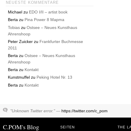
NEUESTE KOMMENTARE
Michael
zu
EDO I/II – artist book
Berta
zu
Pina Power 8 Mapma
Tobias
zu
Ostsee – Neues Kunsthaus
Ahrenshoop
Peter Zuicker
zu
Frankfurter Buchmesse
2011
Berta
zu
Ostsee – Neues Kunsthaus
Ahrenshoop
Berta
zu
Kontakt
Kunstmuffel
zu
Peking Hotel Nr. 13
Berta
zu
Kontakt
"Unknown Twitter error." —
https://twitter.com/c_pom
C.POM's Blog
SEITEN
THE L