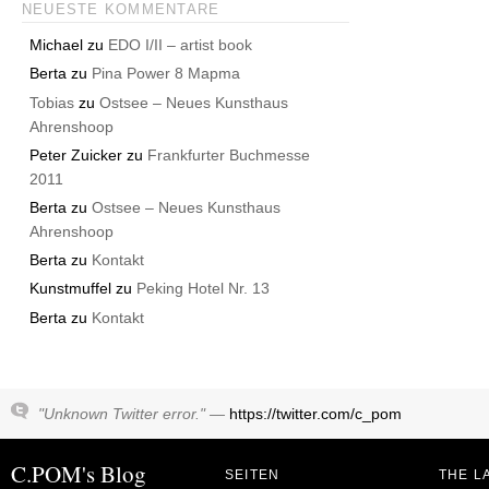
NEUESTE KOMMENTARE
Michael
zu
EDO I/II – artist book
Berta
zu
Pina Power 8 Mapma
Tobias
zu
Ostsee – Neues Kunsthaus
Ahrenshoop
Peter Zuicker
zu
Frankfurter Buchmesse
2011
Berta
zu
Ostsee – Neues Kunsthaus
Ahrenshoop
Berta
zu
Kontakt
Kunstmuffel
zu
Peking Hotel Nr. 13
Berta
zu
Kontakt
"Unknown Twitter error." —
https://twitter.com/c_pom
C.POM's Blog
SEITEN
THE L