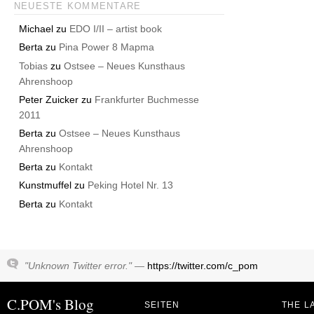
NEUESTE KOMMENTARE
Michael
zu
EDO I/II – artist book
Berta
zu
Pina Power 8 Mapma
Tobias
zu
Ostsee – Neues Kunsthaus
Ahrenshoop
Peter Zuicker
zu
Frankfurter Buchmesse
2011
Berta
zu
Ostsee – Neues Kunsthaus
Ahrenshoop
Berta
zu
Kontakt
Kunstmuffel
zu
Peking Hotel Nr. 13
Berta
zu
Kontakt
"Unknown Twitter error." —
https://twitter.com/c_pom
C.POM's Blog
SEITEN
THE L