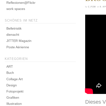
Reflexionen@Flickr
by
C.POM
on
8. AP
work spaces
SCHÖNES IM NETZ
Belletristik
dienacht
JITTER Magazin
Poste Aérienne
KATEGORIEN
ART
Buch
Collage Art
Design
Fotoprojekt
Grafiken
Dieses V
Illustration