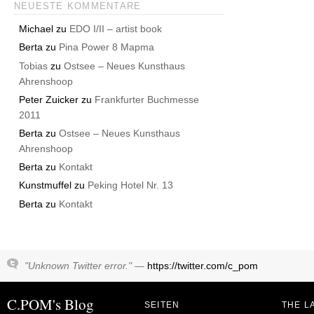
NEUESTE KOMMENTARE
Michael
zu
EDO I/II – artist book
Berta
zu
Pina Power 8 Mapma
Tobias
zu
Ostsee – Neues Kunsthaus
Ahrenshoop
Peter Zuicker
zu
Frankfurter Buchmesse
2011
Berta
zu
Ostsee – Neues Kunsthaus
Ahrenshoop
Berta
zu
Kontakt
Kunstmuffel
zu
Peking Hotel Nr. 13
Berta
zu
Kontakt
"Unknown Twitter error." —
https://twitter.com/c_pom
C.POM's Blog
SEITEN
THE L