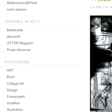
Reflexionen@Flickr
by
C.POM
on
27. J
work spaces
SCHÖNES IM NETZ
Belletristik
dienacht
JITTER Magazin
Poste Aérienne
KATEGORIEN
ART
Buch
Collage Art
Design
Fotoprojekt
Grafiken
Illustration