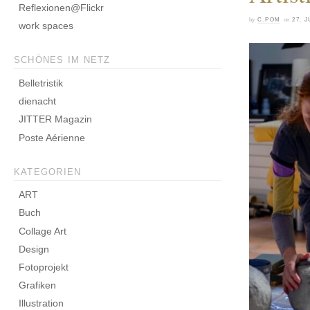
Reflexionen@Flickr
by
C.POM
on
27. J
work spaces
SCHÖNES IM NETZ
Belletristik
dienacht
JITTER Magazin
Poste Aérienne
KATEGORIEN
ART
Buch
Collage Art
Design
Fotoprojekt
Grafiken
Illustration