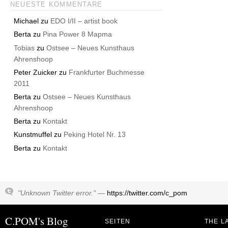
NEUESTE KOMMENTARE
Michael
zu
EDO I/II – artist book
Berta
zu
Pina Power 8 Mapma
Tobias
zu
Ostsee – Neues Kunsthaus
Ahrenshoop
Peter Zuicker
zu
Frankfurter Buchmesse
2011
Berta
zu
Ostsee – Neues Kunsthaus
Ahrenshoop
Berta
zu
Kontakt
Kunstmuffel
zu
Peking Hotel Nr. 13
Berta
zu
Kontakt
"Unknown Twitter error." —
https://twitter.com/c_pom
C.POM's Blog
SEITEN
THE L