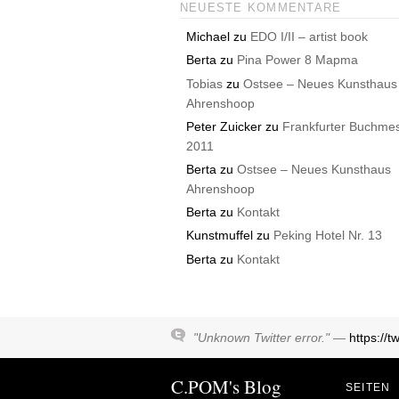
NEUESTE KOMMENTARE
Michael
zu
EDO I/II – artist book
Berta
zu
Pina Power 8 Mapma
Tobias
zu
Ostsee – Neues Kunsthaus
Ahrenshoop
Peter Zuicker
zu
Frankfurter Buchme
2011
Berta
zu
Ostsee – Neues Kunsthaus
Ahrenshoop
Berta
zu
Kontakt
Kunstmuffel
zu
Peking Hotel Nr. 13
Berta
zu
Kontakt
"Unknown Twitter error." —
https://
C.POM's Blog
SEITEN