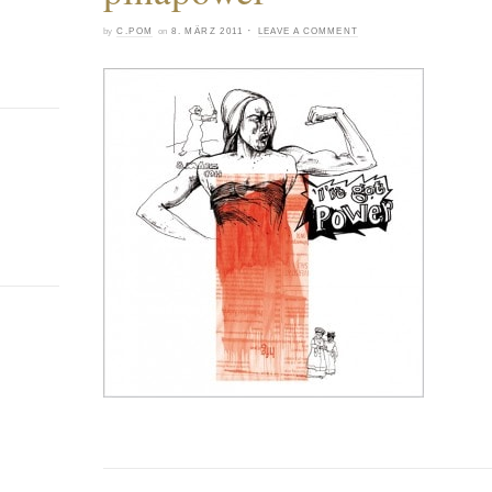
·
by
C.POM
on
8. MÄRZ 2011
LEAVE A COMMENT