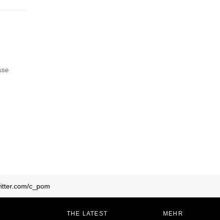
sse
twitter.com/c_pom
THE LATEST
MEHR