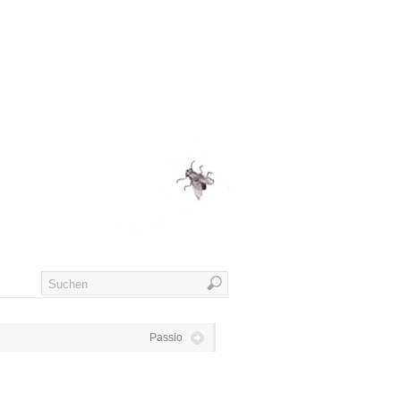
Passio
R