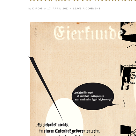
·
by
C.POM
on
17. APRIL 2011
LEAVE A COMMENT