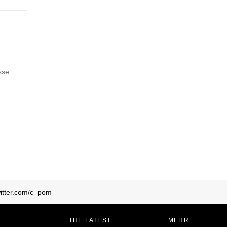
sse
twitter.com/c_pom
THE LATEST
MEHR