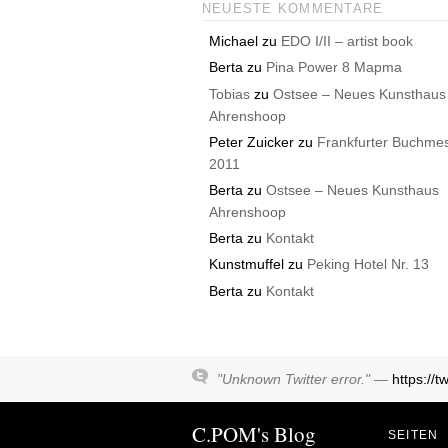
NEUESTE KOMMENTARE
Michael
zu
EDO I/II – artist book
Berta
zu
Pina Power 8 Mapma
Tobias
zu
Ostsee – Neues Kunsthaus
Ahrenshoop
Peter Zuicker
zu
Frankfurter Buchme
2011
Berta
zu
Ostsee – Neues Kunsthaus
Ahrenshoop
Berta
zu
Kontakt
Kunstmuffel
zu
Peking Hotel Nr. 13
Berta
zu
Kontakt
"Unknown Twitter error." —
https://
C.POM's Blog
SEITEN