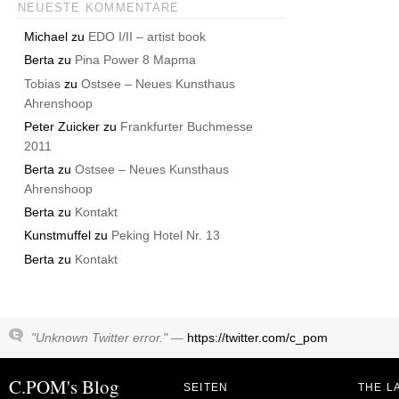
NEUESTE KOMMENTARE
Michael
zu
EDO I/II – artist book
Berta
zu
Pina Power 8 Mapma
Tobias
zu
Ostsee – Neues Kunsthaus
Ahrenshoop
Peter Zuicker
zu
Frankfurter Buchmesse
2011
Berta
zu
Ostsee – Neues Kunsthaus
Ahrenshoop
Berta
zu
Kontakt
Kunstmuffel
zu
Peking Hotel Nr. 13
Berta
zu
Kontakt
"Unknown Twitter error." —
https://twitter.com/c_pom
C.POM's Blog
SEITEN
THE L