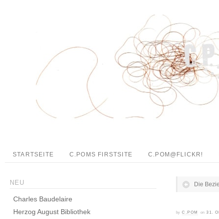
STARTSEITE
C.POMS FIRSTSITE
C.POM@FLICKR!
NEU
Die Bezi
Charles Baudelaire
Herzog August Bibliothek
by
C.POM
on
31. 