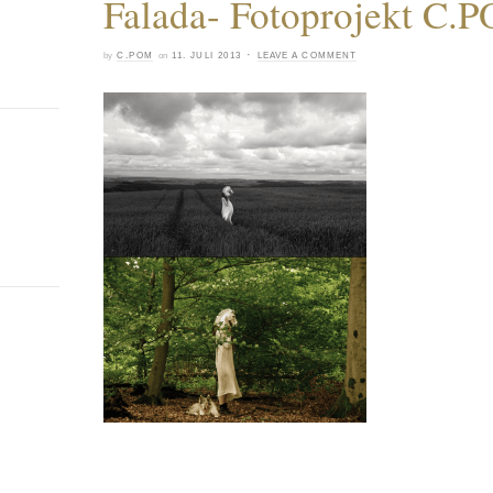
Falada- Fotoprojekt C.
·
by
C.POM
on
11. JULI 2013
LEAVE A COMMENT