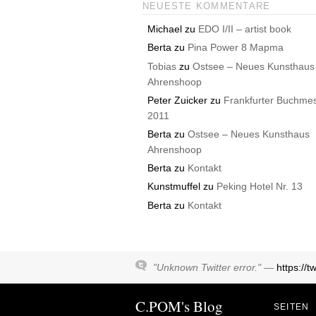
NEUESTE KOMMENTARE
Michael
zu
EDO I/II – artist book
Berta
zu
Pina Power 8 Mapma
Tobias
zu
Ostsee – Neues Kunsthaus
Ahrenshoop
Peter Zuicker
zu
Frankfurter Buchme
2011
Berta
zu
Ostsee – Neues Kunsthaus
Ahrenshoop
Berta
zu
Kontakt
Kunstmuffel
zu
Peking Hotel Nr. 13
Berta
zu
Kontakt
"Unknown Twitter error." —
https://
C.POM's Blog
SEITEN