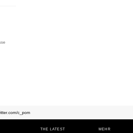
sse
twitter.com/c_pom
THE LATEST
MEHR