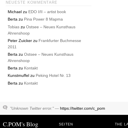
NEUESTE KOMMENTARE
Michael
zu
EDO I/II – artist book
Berta
zu
Pina Power 8 Mapma
Tobias
zu
Ostsee – Neues Kunsthaus
Ahrenshoop
Peter Zuicker
zu
Frankfurter Buchmesse
2011
Berta
zu
Ostsee – Neues Kunsthaus
Ahrenshoop
Berta
zu
Kontakt
Kunstmuffel
zu
Peking Hotel Nr. 13
Berta
zu
Kontakt
"Unknown Twitter error." —
https://twitter.com/c_pom
C.POM's Blog
SEITEN
THE L