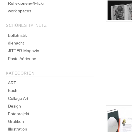
Reflexionen@Flickr
work spaces
SCHÖNES IM NETZ
Belletristik
dienacht
JITTER Magazin
Poste Aérienne
KATEGORIEN
ART
Buch
Collage Art
Design
Fotoprojekt
Grafiken
Illustration