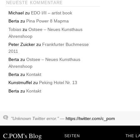
NEUESTE KOMMENTARE
Michael
zu
EDO I/II – artist book
Berta
zu
Pina Power 8 Mapma
Tobias
zu
Ostsee – Neues Kunsthaus
Ahrenshoop
Peter Zuicker
zu
Frankfurter Buchmesse
2011
Berta
zu
Ostsee – Neues Kunsthaus
Ahrenshoop
Berta
zu
Kontakt
Kunstmuffel
zu
Peking Hotel Nr. 13
Berta
zu
Kontakt
"Unknown Twitter error." —
https://twitter.com/c_pom
C.POM's Blog
SEITEN
THE L