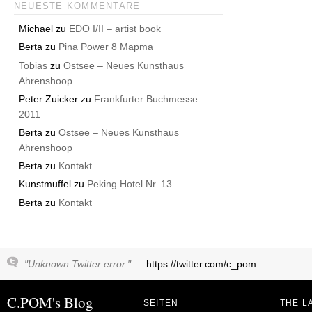
NEUESTE KOMMENTARE
Michael
zu
EDO I/II – artist book
Berta
zu
Pina Power 8 Mapma
Tobias
zu
Ostsee – Neues Kunsthaus
Ahrenshoop
Peter Zuicker
zu
Frankfurter Buchmesse
2011
Berta
zu
Ostsee – Neues Kunsthaus
Ahrenshoop
Berta
zu
Kontakt
Kunstmuffel
zu
Peking Hotel Nr. 13
Berta
zu
Kontakt
"Unknown Twitter error." —
https://twitter.com/c_pom
C.POM's Blog
SEITEN
THE L