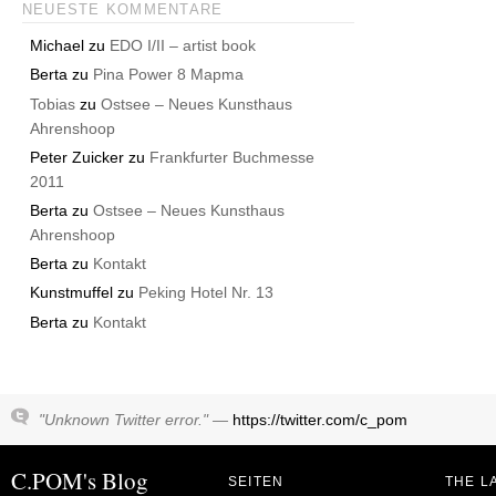
NEUESTE KOMMENTARE
Michael
zu
EDO I/II – artist book
Berta
zu
Pina Power 8 Mapma
Tobias
zu
Ostsee – Neues Kunsthaus
Ahrenshoop
Peter Zuicker
zu
Frankfurter Buchmesse
2011
Berta
zu
Ostsee – Neues Kunsthaus
Ahrenshoop
Berta
zu
Kontakt
Kunstmuffel
zu
Peking Hotel Nr. 13
Berta
zu
Kontakt
"Unknown Twitter error." —
https://twitter.com/c_pom
C.POM's Blog
SEITEN
THE L