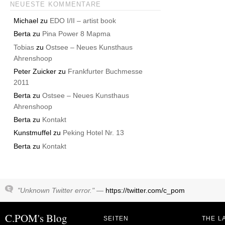
NEUESTE KOMMENTARE
Michael
zu
EDO I/II – artist book
Berta
zu
Pina Power 8 Mapma
Tobias
zu
Ostsee – Neues Kunsthaus
Ahrenshoop
Peter Zuicker
zu
Frankfurter Buchmesse
2011
Berta
zu
Ostsee – Neues Kunsthaus
Ahrenshoop
Berta
zu
Kontakt
Kunstmuffel
zu
Peking Hotel Nr. 13
Berta
zu
Kontakt
"Unknown Twitter error." —
https://twitter.com/c_pom
C.POM's Blog
SEITEN
THE L