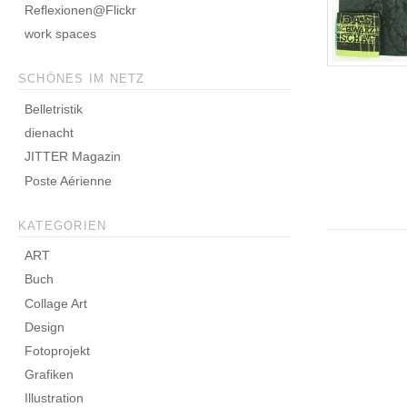
Reflexionen@Flickr
work spaces
SCHÖNES IM NETZ
Belletristik
dienacht
JITTER Magazin
Poste Aérienne
KATEGORIEN
ART
Buch
Collage Art
Design
Fotoprojekt
Grafiken
Illustration